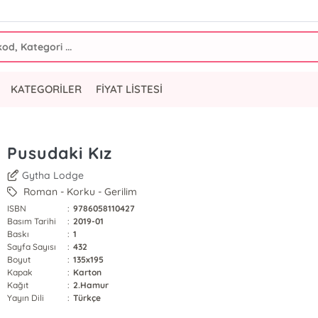
KATEGORİLER
FİYAT LİSTESİ
Pusudaki Kız
Gytha Lodge
Roman - Korku - Gerilim
ISBN
:
9786058110427
Basım Tarihi
:
2019-01
Baskı
:
1
Sayfa Sayısı
:
432
Boyut
:
135x195
Kapak
:
Karton
Kağıt
:
2.Hamur
Yayın Dili
:
Türkçe