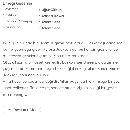
Emeği Geçenler
Çevirmen
:
Uğur Gülsün
Grafiker
:
Adrian Dawis
Dizgici / Mizanpaj
:
Adem Şenel
Hazırlayan
:
Adem Şenel
1983 yılının sıcak bir Temmuz gecesinde, altı okul arkadaşı ormanda
kamp yapmaya gider. Aurora Jackson da, bu her biri göz alıcı ve
muhteşem gençlerle gitmek için can atmaktadır.
Otuz yıl sonra bir ceset keşfedilir. Başkomiser Sheens, olay yerine
çağrılır ama zaten onu neyin beklediğini çok iyi bilmektedir: Aurora
Jackson, sonunda bulunur.
Ama hepsi bu kadar da değildir. Yıllar boyunca hiç kimseye bir suç
isnat edilemez. Ta ki ceset, sadece bu altı kişinin bildiği bir yerde
...
bulununcay
Devamını Oku