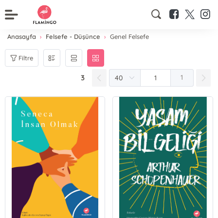
Anasayfa
Felsefe - Düşünce
Genel Felsefe
Filtre
3
1