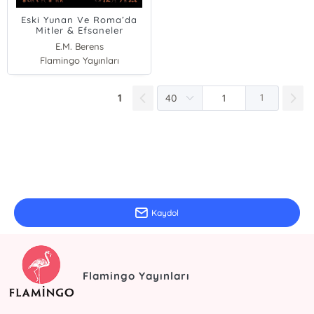
Eski Yunan Ve Roma’da
Mitler & Efsaneler
E.M. Berens
Flamingo Yayınları
1
1
E-Bülten Kayıt
Güncel bilgiler için kayıt olunuz
Kaydol
Flamingo Yayınları