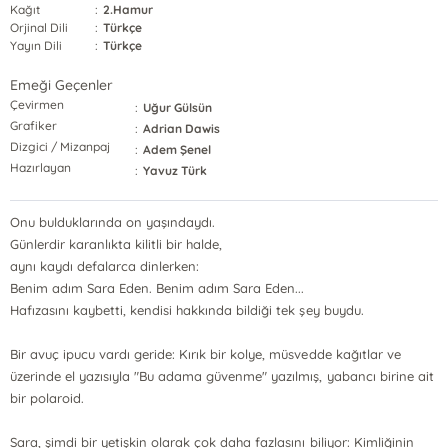
Kağıt
:
2.Hamur
Orjinal Dili
:
Türkçe
Yayın Dili
:
Türkçe
Emeği Geçenler
Çevirmen
:
Uğur Gülsün
Grafiker
:
Adrian Dawis
Dizgici / Mizanpaj
:
Adem Şenel
Hazırlayan
:
Yavuz Türk
Onu bulduklarında on yaşındaydı.
Günlerdir karanlıkta kilitli bir halde,
aynı kaydı defalarca dinlerken:
Benim adım Sara Eden. Benim adım Sara Eden...
Hafızasını kaybetti, kendisi hakkında bildiği tek şey buydu.
Bir avuç ipucu vardı geride: Kırık bir kolye, müsvedde kağıtlar ve
üzerinde el yazısıyla "Bu adama güvenme" yazılmış, yabancı birine ait
bir polaroid.
Sara, şimdi bir yetişkin olarak çok daha fazlasını biliyor: Kimliğinin