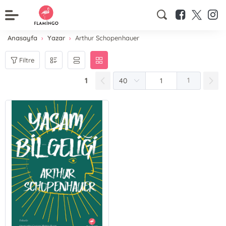
Anasayfa
Yazar
Arthur Schopenhauer
Filtre
1
1