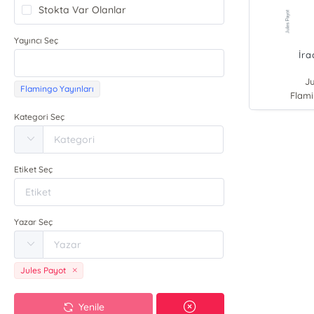
Stokta Var Olanlar
Yayıncı Seç
İra
Ju
Flamingo Yayınları
Flami
Kategori Seç
Etiket Seç
Yazar Seç
Jules Payot
Yenile