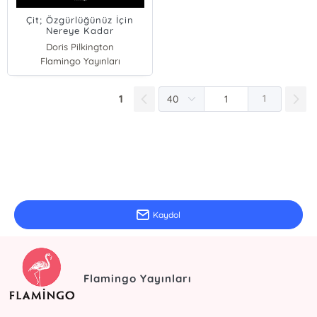
Çit; Özgürlüğünüz İçin
Nereye Kadar
Gidebilirsiniz?
Doris Pilkington
Flamingo Yayınları
1
1
E-Bülten Kayıt
Güncel bilgiler için kayıt olunuz
Kaydol
Flamingo Yayınları