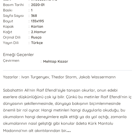
Basım Tarihi
:
2020-01
Baskı
:
1
Sayfa Sayısı
:
368
Boyut
:
135x195
Kapak
:
Karton
Kağıt
:
2.Hamur
Orjinal Dili
:
Rusça
Yayın Dili
:
Türkçe
Emeği Geçenler
Çevirmen
:
Mehtap Kazar
Yazarlar : Ivan Turgenyev, Thedor Storm, Jakob Wassermann
Sabahattin Ali'nin Raif Efendi'siyle tanışan okurlar, onun edebi
eserlere düşkünlüğünü çok iyi bilir. Çünkü bu metinler Raif Efendi'nin iç
dünyasının şekillenmesinde, dünyaya bakışının biçimlenmesinde
önemli bir rol oynar. Hangi metinleri hangi duygularla okuduğu, bu
okumaların hangi deneyimlere eşlik ettiği ya da yol açtığı, zamanla
okumalarının nasıl geliştiği gibi konular âdeta Kürk Mantolu
...
Madonna'nın alt akıntılarından bir